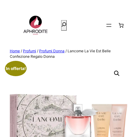
Vai
al
contenuto
Cerca
Home
/
Profumi
/
Profumi Donna
/ Lancome La Vie Est Belle
Confezione Regalo Donna
In offerta!