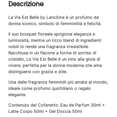
B
Descrizione
:
8
e
9
0
l
La Vie Est Belle by Lancôme è un profumo da
0
l
donna iconico, simbolo di femminilità e felicità.
,
€
e
0
.
C
Il suo bouquet floreale sprigiona eleganza e
o
0
luminosità, mentre un ricco blend di ingredienti
n
nobili lo rende una fragranza irresistibile.
f
Racchiusa in un flacone a forma di sorriso di
€
e
cristallo, La Vie Est Belle è un inno alla gioia di
.
z
vivere, perfetta per la donna moderna che ama
i
distinguersi con grazia e stile.
o
Una delle fragranze femminili più amate al mondo,
n
ideale come profumo quotidiano o regalo
e
elegante.
R
e
Contenuto del Cofanetto: Eau de Parfum 30ml +
g
Latte Corpo 50ml + Gel Doccia 50ml
a