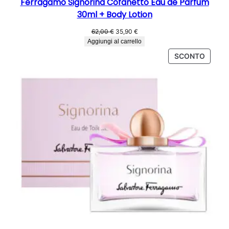
Ferragamo Signorina Cofanetto Eau de Parfum
30ml + Body Lotion
Il
Il
62,00
€
35,90
€
prezzo
prezzo
Aggiungi al carrello
originale
attuale
PROD
SCONTO
era:
è:
IN
62,00 €.
35,90 €.
OFFER