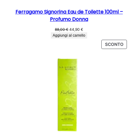
Ferragamo Signorina Eau de Toilette 100ml –
Profumo Donna
Il
Il
88,00
€
44,90
€
prezzo
prezzo
Aggiungi al carrello
originale
attuale
PROD
SCONTO
era:
è:
IN
88,00 €.
44,90 €.
OFFER