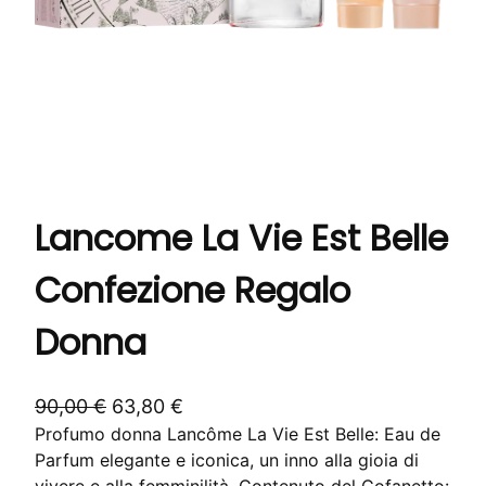
Lancome La Vie Est Belle
Confezione Regalo
Donna
I
I
90,00
€
63,80
€
Profumo donna Lancôme La Vie Est Belle: Eau de
l
l
Parfum elegante e iconica, un inno alla gioia di
p
p