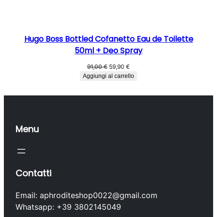
Hugo Boss Bottled Cofanetto Eau de Toilette
50ml + Deo Spray
Il
Il
91,00
€
59,90
€
prezzo
prezzo
Aggiungi al carrello
originale
attuale
era:
è:
91,00 €.
59,90 €.
Menu
Contatti
Email: aphroditeshop0022@gmail.com
Whatsapp: +39 3802145049