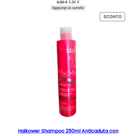
Il
Il
6,90
€
5,90
€
prezzo
prezzo
Aggiungi al carrello
originale
attuale
PROD
SCONTO
era:
è:
IN
6,90 €.
5,90 €.
OFFER
Haikower Shampoo 250ml Anticaduta con