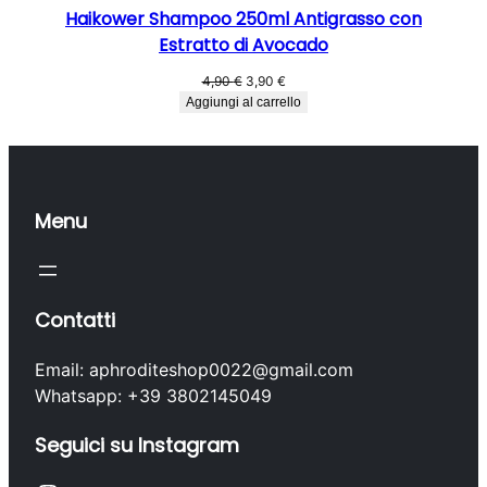
Haikower Shampoo 250ml Antigrasso con
Estratto di Avocado
Il
Il
4,90
€
3,90
€
prezzo
prezzo
Aggiungi al carrello
originale
attuale
era:
è:
4,90 €.
3,90 €.
Menu
Contatti
Email: aphroditeshop0022@gmail.com
Whatsapp: +39 3802145049
Seguici su Instagram