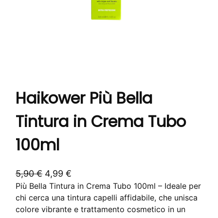
Haikower Più Bella
Tintura in Crema Tubo
100ml
I
I
5,90
€
4,99
€
Più Bella Tintura in Crema Tubo 100ml – Ideale per
l
l
chi cerca una tintura capelli affidabile, che unisca
p
p
colore vibrante e trattamento cosmetico in un
r
r