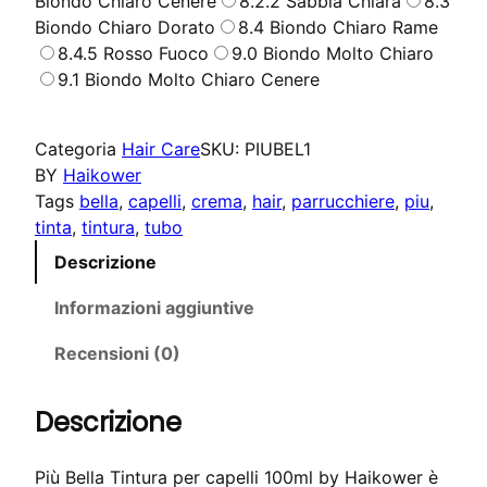
Biondo Chiaro Cenere
8.2.2 Sabbia Chiara
8.3
Biondo Chiaro Dorato
8.4 Biondo Chiaro Rame
5
8.4.5 Rosso Fuoco
9.0 Biondo Molto Chiaro
,
€
9.1 Biondo Molto Chiaro Cenere
9
.
0
Categoria
Hair Care
SKU:
PIUBEL1
€
BY
Haikower
Tags
bella
, 
capelli
, 
crema
, 
hair
, 
parrucchiere
, 
piu
, 
.
tinta
, 
tintura
, 
tubo
Descrizione
Informazioni aggiuntive
Recensioni (0)
Descrizione
Più Bella Tintura per capelli 100ml by Haikower è