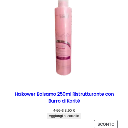
Haikower Balsamo 250ml Ristrutturante con
Burro di Karitè
Il
Il
4,90
€
3,90
€
prezzo
prezzo
Aggiungi al carrello
originale
attuale
PROD
SCONTO
era:
è: