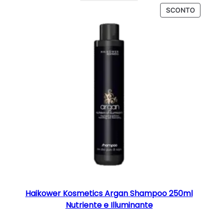
originale
attuale
PROD
SCONTO
era:
è:
IN
8,90 €.
7,50 €.
OFFER
Haikower Kosmetics Argan Shampoo 250ml
Nutriente e Illuminante