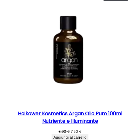
IN
4,90 €.
3,90 €.
OFFER
Haikower Kosmetics Argan Olio Puro 100ml
Nutriente e Illuminante
Il
Il
8,90
€
7,50
€
prezzo
prezzo
Aggiungi al carrello