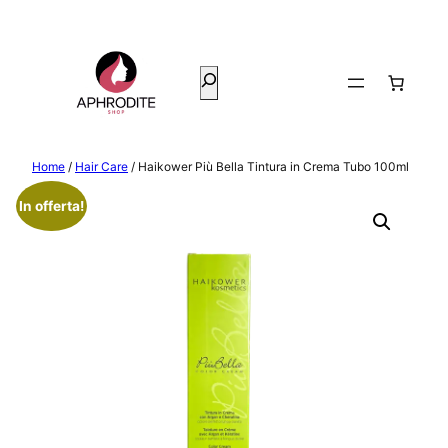
Vai
al
contenuto
Cerca
Home
/
Hair Care
/ Haikower Più Bella Tintura in Crema Tubo 100ml
In offerta!