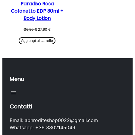
Paradiso Rosa
Cofanetto EDP 30ml +
Body Lotion
Il
Il
36,50
€
27,90
€
prezzo
prezzo
originale
attuale
Aggiungi al carrello
era:
è:
36,50 €.
27,90 €.
Menu
Contatti
Email: aphroditeshop0022@gmail.com
Whatsapp: +39 3802145049