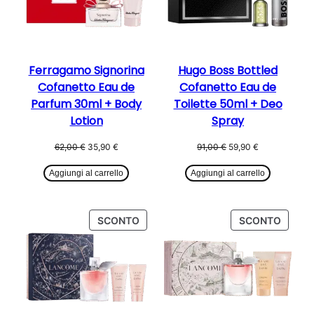
Ferragamo Signorina
Hugo Boss Bottled
Cofanetto Eau de
Cofanetto Eau de
Parfum 30ml + Body
Toilette 50ml + Deo
Lotion
Spray
Il
Il
Il
Il
62,00
€
35,90
€
91,00
€
59,90
€
prezzo
prezzo
prezzo
prezzo
originale
attuale
originale
attuale
Aggiungi al carrello
Aggiungi al carrello
era:
è:
era:
è:
62,00 €.
35,90 €.
91,00 €.
59,90 €.
PRODOTTO
PROD
SCONTO
SCONTO
IN
IN
OFFERTA
OFFER