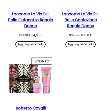
Lancome La Vie Est
Lancome La Vie Est
Belle Cofanetto Regalo
Belle Confezione
Donna
Regalo Donna
Il
Il
Il
Il
127,70
€
84,90
€
90,00
€
63,80
€
prezzo
prezzo
prezzo
prezzo
originale
attuale
originale
attuale
Aggiungi al carrello
Aggiungi al carrello
era:
è:
era:
è:
127,70 €.
84,90 €.
90,00 €.
63,80 €.
PRODOTTO
SCONTO
IN
OFFERTA
Roberto Cavalli