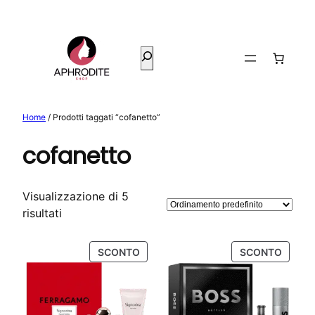
Vai
al
contenuto
Cerca
Home
/ Prodotti taggati “cofanetto”
cofanetto
Visualizzazione di 5
risultati
PRODOTTO
PROD
SCONTO
SCONTO
IN
IN
OFFERTA
OFFER