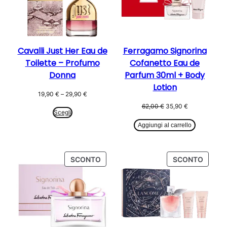
Cavalli Just Her Eau de
Ferragamo Signorina
Toilette – Profumo
Cofanetto Eau de
Donna
Parfum 30ml + Body
Lotion
Fascia
19,90
€
–
29,90
€
di
Il
Il
62,00
€
35,90
€
prezzo:
Scegli
prezzo
prezzo
da
originale
attuale
Aggiungi al carrello
19,90 €
era:
è:
a
62,00 €.
35,90 €.
29,90 €
PRODOTTO
PROD
SCONTO
SCONTO
IN
IN
OFFERTA
OFFER