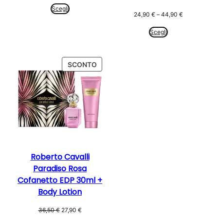
prezzo:
Scegli
Fascia
24,90
€
–
44,90
€
da
di
24,90 €
prezzo:
Scegli
a
da
39,90 €
24,90 €
a
PRODOTTO
SCONTO
44,90 €
IN
OFFERTA
Roberto Cavalli
Paradiso Rosa
Cofanetto EDP 30ml +
Body Lotion
Il
Il
36,50
€
27,90
€