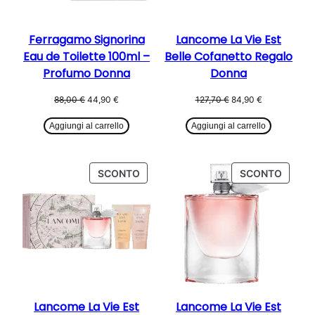
Ferragamo Signorina
Lancome La Vie Est
Eau de Toilette 100ml –
Belle Cofanetto Regalo
Profumo Donna
Donna
Il
Il
Il
Il
88,00
€
44,90
€
127,70
€
84,90
€
prezzo
prezzo
prezzo
prezzo
originale
attuale
originale
attuale
Aggiungi al carrello
Aggiungi al carrello
era:
è:
era:
è:
88,00 €.
44,90 €.
127,70 €.
84,90 €.
PRODOTTO
PROD
SCONTO
SCONTO
IN
IN
OFFERTA
OFFER
Lancome La Vie Est
Lancome La Vie Est