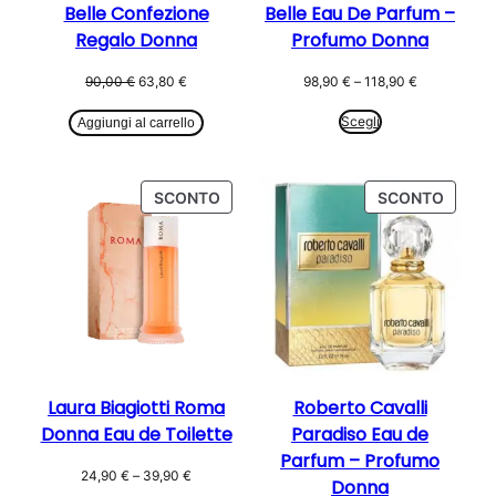
Belle Confezione
Belle Eau De Parfum –
Regalo Donna
Profumo Donna
Il
Il
Fascia
90,00
€
63,80
€
98,90
€
–
118,90
€
prezzo
prezzo
di
originale
attuale
prezzo:
Scegli
Aggiungi al carrello
era:
è:
da
90,00 €.
63,80 €.
98,90 €
a
PRODOTTO
PROD
SCONTO
SCONTO
118,90 €
IN
IN
OFFERTA
OFFER
Laura Biagiotti Roma
Roberto Cavalli
Donna Eau de Toilette
Paradiso Eau de
Parfum – Profumo
Fascia
24,90
€
–
39,90
€
Donna
di