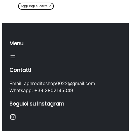
prezzo
prezzo
originale
attuale
Aggiungi al carrello
era:
è:
36,50 €.
27,90 €.
Menu
Contatti
Email: aphroditeshop0022@gmail.com
Whatsapp: +39 3802145049
Seguici su Instagram
Instagram