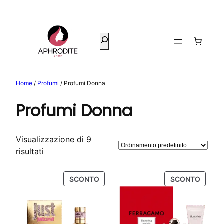
Vai
al
contenuto
Cerca
Home
/
Profumi
/ Profumi Donna
Profumi Donna
Visualizzazione di 9
risultati
PRODOTTO
PROD
SCONTO
SCONTO
IN
IN
OFFERTA
OFFER