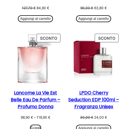
Il
Il
Il
Il
127,70
€
84,90
€
90,00
€
63,80
€
prezzo
prezzo
prezzo
prezzo
originale
attuale
originale
attuale
Aggiungi al carrello
Aggiungi al carrello
era:
è:
era:
è:
127,70 €.
84,90 €.
90,00 €.
63,80 €.
PRODOTTO
PROD
SCONTO
SCONTO
IN
IN
OFFERTA
OFFER
Lancome La Vie Est
LPDO Cherry
Belle Eau De Parfum –
Seduction EDP 100ml –
Profumo Donna
Fragranza Unisex
Fascia
Il
Il
98,90
€
–
118,90
€
30,00
€
24,00
€
di
prezzo
prezzo
prezzo:
originale
attuale
Scegli
Aggiungi al carrello