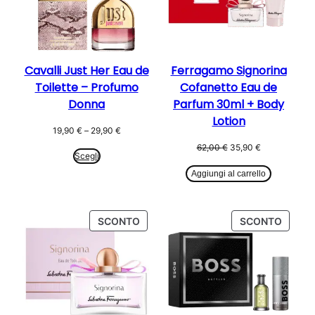
Cavalli Just Her Eau de
Ferragamo Signorina
Toilette – Profumo
Cofanetto Eau de
Donna
Parfum 30ml + Body
Lotion
Fascia
19,90
€
–
29,90
€
di
Il
Il
62,00
€
35,90
€
prezzo:
Scegli
prezzo
prezzo
da
originale
attuale
Aggiungi al carrello
19,90 €
era:
è:
a
62,00 €.
35,90 €.
29,90 €
PRODOTTO
PROD
SCONTO
SCONTO
IN
IN
OFFERTA
OFFER