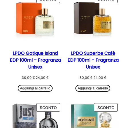
IN
IN
OFFERTA
OFFER
LPDO Gotique Island
LPDO Superbe Cafè
EDP 100ml – Fragranza
EDP 100ml – Fragranza
Unisex
Unisex
Il
Il
Il
Il
30,00
€
24,00
€
30,00
€
24,00
€
prezzo
prezzo
prezzo
prezzo
originale
attuale
originale
attuale
Aggiungi al carrello
Aggiungi al carrello
era:
è:
era:
è:
30,00 €.
24,00 €.
30,00 €.
24,00 €.
PRODOTTO
PROD
SCONTO
SCONTO
IN
IN
OFFERTA
OFFER