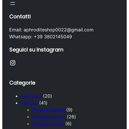
Contatti
Email: aphroditeshop0022@gmail.com
Whatsapp: +39 3802145049
Seguici su Instagram
Instagram
Categorie
2
Hair Care
20
4
0
Profumi
41
1
p
9
Profumi Donna
9
p
r
p
2
Profumi Unisex
26
r
o
6
r
6
Profumi Uomo
6