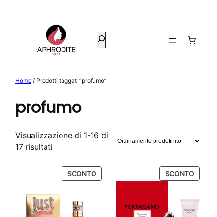
Vai
al
contenuto
Cerca
Home
/ Prodotti taggati “profumo”
profumo
Visualizzazione di 1-16 di
17 risultati
PRODOTTO
PROD
SCONTO
SCONTO
IN
IN
OFFERTA
OFFER