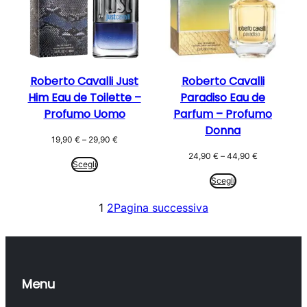
Roberto Cavalli Just
Roberto Cavalli
Him Eau de Toilette –
Paradiso Eau de
Profumo Uomo
Parfum – Profumo
Donna
Fascia
19,90
€
–
29,90
€
di
Fascia
24,90
€
–
44,90
€
prezzo:
Scegli
di
da
prezzo:
Scegli
19,90 €
da
a
24,90 €
1
2
Pagina successiva
29,90 €
a
44,90 €
Menu