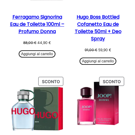
Ferragamo Signorina
Hugo Boss Bottled
Eau de Toilette 100ml –
Cofanetto Eau de
Profumo Donna
Toilette 50ml + Deo
Spray
Il
Il
88,00
€
44,90
€
prezzo
prezzo
Il
Il
91,00
€
59,90
€
originale
attuale
Aggiungi al carrello
prezzo
prezzo
era:
è:
originale
attuale
Aggiungi al carrello
88,00 €.
44,90 €.
era:
è:
91,00 €.
59,90 €.
PRODOTTO
PROD
SCONTO
SCONTO
IN
IN
OFFERTA
OFFER