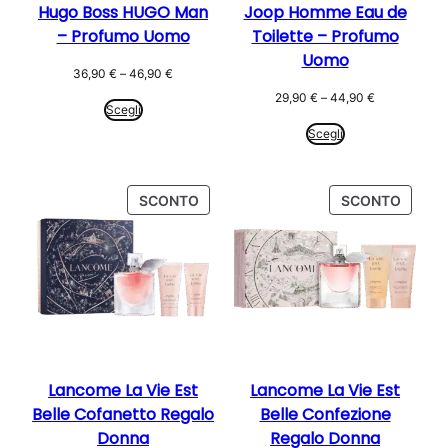
Hugo Boss HUGO Man
Joop Homme Eau de
– Profumo Uomo
Toilette – Profumo
Uomo
Fascia
36,90
€
–
46,90
€
di
Fascia
29,90
€
–
44,90
€
prezzo:
Scegli
di
da
prezzo:
Scegli
36,90 €
da
a
29,90 €
46,90 €
a
PRODOTTO
PROD
SCONTO
SCONTO
44,90 €
IN
IN
OFFERTA
OFFER
Lancome La Vie Est
Lancome La Vie Est
Belle Cofanetto Regalo
Belle Confezione
Donna
Regalo Donna