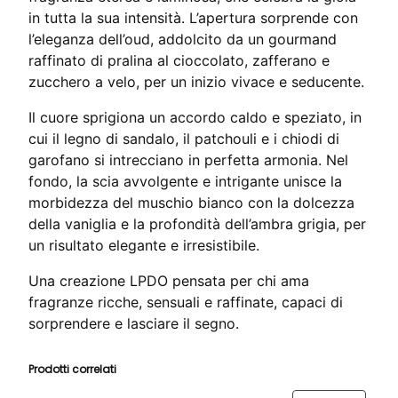
:
0
in tutta la sua intensità. L’apertura sorprende con
l’eleganza dell’oud, addolcito da un gourmand
3
0
raffinato di pralina al cioccolato, zafferano e
0
zucchero a velo, per un inizio vivace e seducente.
,
€
0
.
Il cuore sprigiona un accordo caldo e speziato, in
0
cui il legno di sandalo, il patchouli e i chiodi di
garofano si intrecciano in perfetta armonia. Nel
fondo, la scia avvolgente e intrigante unisce la
€
morbidezza del muschio bianco con la dolcezza
.
della vaniglia e la profondità dell’ambra grigia, per
un risultato elegante e irresistibile.
Una creazione LPDO pensata per chi ama
fragranze ricche, sensuali e raffinate, capaci di
sorprendere e lasciare il segno.
Prodotti correlati