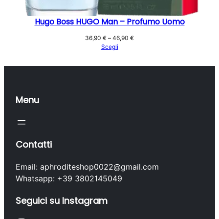
Hugo Boss HUGO Man – Profumo Uomo
Fascia
36,90
€
–
46,90
€
di
Scegli
prezzo:
da
36,90 €
a
46,90 €
Menu
Contatti
Email: aphroditeshop0022@gmail.com
Whatsapp: +39 3802145049
Seguici su Instagram