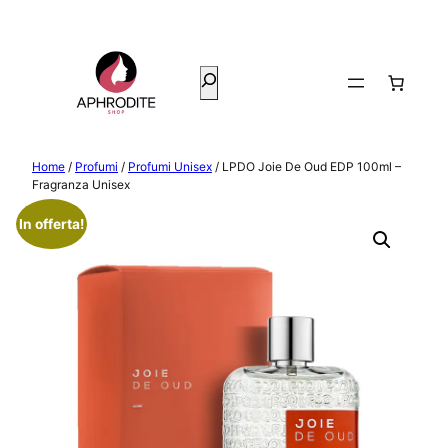
Vai
al
contenuto
Cerca
Home
/
Profumi
/
Profumi Unisex
/ LPDO Joie De Oud EDP 100ml –
Fragranza Unisex
In offerta!