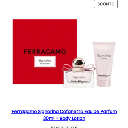
prezzo:
PROD
SCONTO
da
IN
19,90 €
OFFER
a
29,90 €
Ferragamo Signorina Cofanetto Eau de Parfum
30ml + Body Lotion
Il
Il
62,00
€
35,90
€