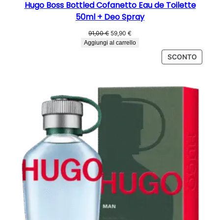
Hugo Boss Bottled Cofanetto Eau de Toilette
50ml + Deo Spray
Il
Il
91,00
€
59,90
€
prezzo
prezzo
Aggiungi al carrello
originale
attuale
PROD
SCONTO
era:
è:
IN
91,00 €.
59,90 €.
OFFER