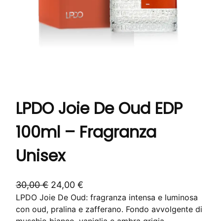
LPDO Joie De Oud EDP
100ml – Fragranza
Unisex
I
I
30,00
€
24,00
€
LPDO Joie De Oud: fragranza intensa e luminosa
l
l
con oud, pralina e zafferano. Fondo avvolgente di
p
p