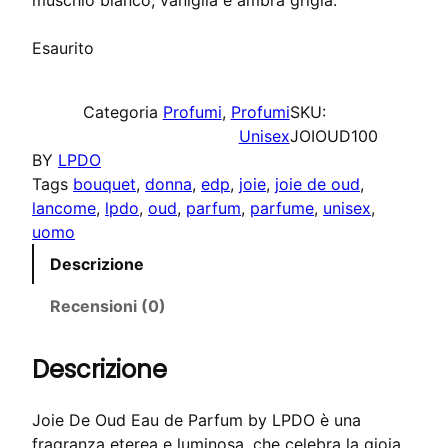
muschio bianco, vaniglia e ambra grigia.
r
r
e
e
Esaurito
z
z
z
z
Categoria
Profumi
, 
Profumi
SKU:
o
o
Unisex
JOIOUD100
o
a
BY
LPDO
r
t
Tags
bouquet
, 
donna
, 
edp
, 
joie
, 
joie de oud
, 
i
t
lancome
, 
lpdo
, 
oud
, 
parfum
, 
parfume
, 
unisex
, 
g
u
uomo
i
a
Descrizione
n
l
a
e
Recensioni (0)
l
è
e
:
Descrizione
e
2
r
4
Joie De Oud Eau de Parfum by LPDO è una
a
,
fragranza eterea e luminosa, che celebra la gioia