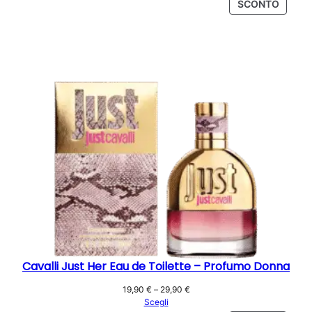
PROD
SCONTO
IN
OFFER
Cavalli Just Her Eau de Toilette – Profumo Donna
Fascia
19,90
€
–
29,90
€
di
Scegli