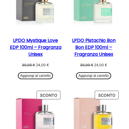
LPDO Mystique Love
LPDO Pistachio Bon
EDP 100ml – Fragranza
Bon EDP 100ml –
Unisex
Fragranza Unisex
Il
Il
Il
Il
30,00
€
24,00
€
30,00
€
24,00
€
prezzo
prezzo
prezzo
prezzo
originale
attuale
originale
attuale
Aggiungi al carrello
Aggiungi al carrello
era:
è:
era:
è:
30,00 €.
24,00 €.
30,00 €.
24,00 €.
PRODOTTO
PROD
SCONTO
SCONTO
IN
IN
OFFERTA
OFFER