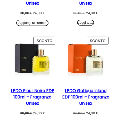
Unisex
Unisex
Il
Il
Il
Il
30,00
€
24,00
€
30,00
€
24,00
€
prezzo
prezzo
prezzo
prezzo
originale
attuale
originale
attuale
Leggi tutto
Aggiungi al carrello
era:
è:
era:
è:
30,00 €.
24,00 €.
30,00 €.
24,00 €.
PRODOTTO
PROD
SCONTO
SCONTO
IN
IN
OFFERTA
OFFER
LPDO Fleur Noire EDP
LPDO Gotique Island
100ml – Fragranza
EDP 100ml – Fragranza
Unisex
Unisex
Il
Il
Il
Il
30,00
€
24,00
€
30,00
€
24,00
€
prezzo
prezzo
prezzo
prezzo