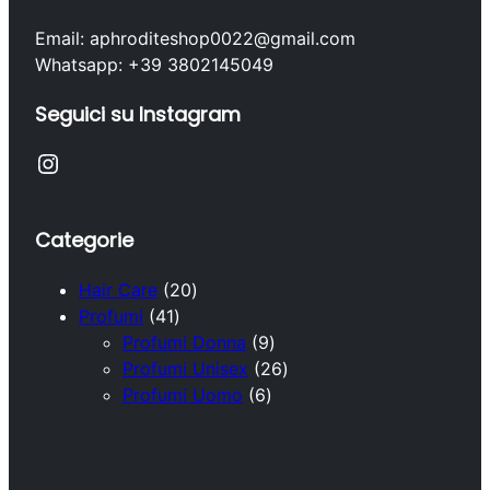
Email: aphroditeshop0022@gmail.com
Whatsapp: +39 3802145049
Seguici su Instagram
Instagram
Categorie
2
Hair Care
20
4
0
Profumi
41
1
p
9
Profumi Donna
9
p
r
p
2
Profumi Unisex
26
r
o
6
r
6
Profumi Uomo
6
o
d
p
o
p
d
o
r
d
r
o
t
o
o
o