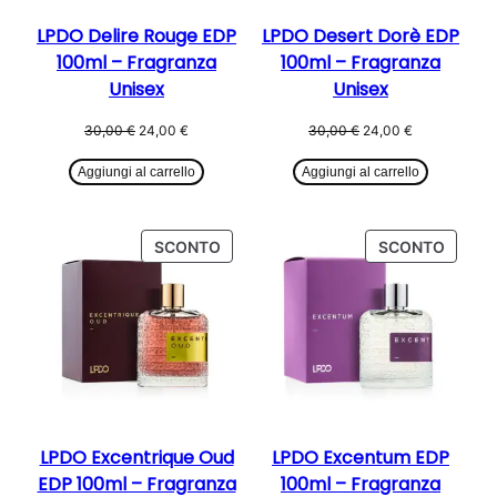
LPDO Delire Rouge EDP
LPDO Desert Dorè EDP
100ml – Fragranza
100ml – Fragranza
Unisex
Unisex
Il
Il
Il
Il
30,00
€
24,00
€
30,00
€
24,00
€
prezzo
prezzo
prezzo
prezzo
originale
attuale
originale
attuale
Aggiungi al carrello
Aggiungi al carrello
era:
è:
era:
è:
30,00 €.
24,00 €.
30,00 €.
24,00 €.
PRODOTTO
PROD
SCONTO
SCONTO
IN
IN
OFFERTA
OFFER
LPDO Excentrique Oud
LPDO Excentum EDP
EDP 100ml – Fragranza
100ml – Fragranza