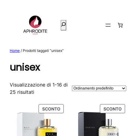
Vai
al
contenuto
Cerca
Home
/ Prodotti taggati “unisex”
unisex
Visualizzazione di 1-16 di
25 risultati
PRODOTTO
PROD
SCONTO
SCONTO
IN
IN
OFFERTA
OFFER