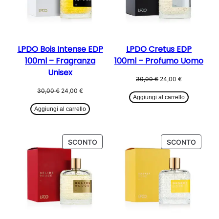
LPDO Bois Intense EDP
LPDO Cretus EDP
100ml – Fragranza
100ml – Profumo Uomo
Unisex
Il
Il
30,00
€
24,00
€
prezzo
prezzo
Il
Il
30,00
€
24,00
€
originale
attuale
Aggiungi al carrello
prezzo
prezzo
era:
è:
originale
attuale
Aggiungi al carrello
30,00 €.
24,00 €.
era:
è:
30,00 €.
24,00 €.
PRODOTTO
PROD
SCONTO
SCONTO
IN
IN
OFFERTA
OFFER