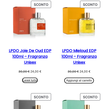
PRODOTTO
PROD
SCONTO
SCONTO
IN
IN
OFFERTA
OFFER
LPDO Joie De Oud EDP
LPDO Mieloud EDP
100ml – Fragranza
100ml – Fragranza
Unisex
Unisex
Il
Il
Il
Il
30,00
€
24,00
€
30,00
€
24,00
€
prezzo
prezzo
prezzo
prezzo
originale
attuale
originale
attuale
Leggi tutto
Aggiungi al carrello
era:
è:
era:
è:
30,00 €.
24,00 €.
30,00 €.
24,00 €.
PRODOTTO
PROD
SCONTO
SCONTO
IN
IN
OFFERTA
OFFER