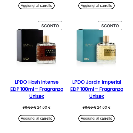
originale
attuale
originale
attuale
Aggiungi al carrello
Aggiungi al carrello
era:
è:
era:
è:
30,00 €.
24,00 €.
30,00 €.
24,00 €.
PRODOTTO
PROD
SCONTO
SCONTO
IN
IN
OFFERTA
OFFER
LPDO Hash Intense
LPDO Jardin Imperial
EDP 100ml – Fragranza
EDP 100ml – Fragranza
Unisex
Unisex
Il
Il
Il
Il
30,00
€
24,00
€
30,00
€
24,00
€
prezzo
prezzo
prezzo
prezzo
originale
attuale
originale
attuale
Aggiungi al carrello
Aggiungi al carrello
era:
è:
era:
è:
30,00 €.
24,00 €.
30,00 €.
24,00 €.