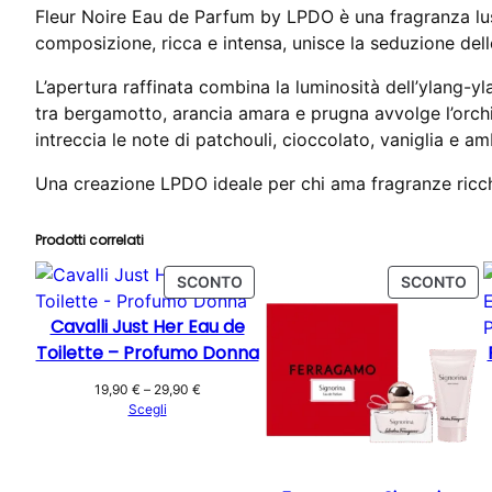
Fleur Noire Eau de Parfum by LPDO è una fragranza lu
composizione, ricca e intensa, unisce la seduzione del
L’apertura raffinata combina la luminosità dell’ylang-y
tra bergamotto, arancia amara e prugna avvolge l’orchid
intreccia le note di patchouli, cioccolato, vaniglia e amb
Una creazione LPDO ideale per chi ama fragranze ricche
Prodotti correlati
PRODOTTO
PR
SCONTO
SCONTO
IN
IN
Cavalli Just Her Eau de
OFFERTA
OF
Toilette – Profumo Donna
Fascia
19,90
€
–
29,90
€
di
Scegli
prezzo:
da
19,90 €
a