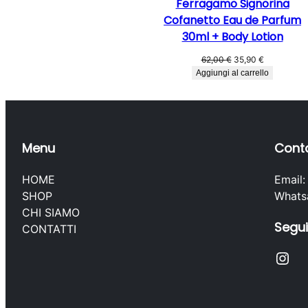
Ferragamo Signorina
29,90 €
Cofanetto Eau de Parfum
30ml + Body Lotion
Il
Il
62,00
€
35,90
€
prezzo
prezzo
Aggiungi al carrello
originale
attuale
era:
è:
62,00 €.
35,90 €.
Menu
Conta
HOME
Email
SHOP
Whats
CHI SIAMO
Segui
CONTATTI
Instagram