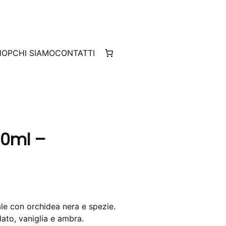
HOP
CHI SIAMO
CONTATTI
00ml –
le con orchidea nera e spezie.
lato, vaniglia e ambra.