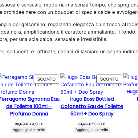
ssuosa e sensuale, moderna ma senza tempo, che sprigiona 
0
:
0
le orchidee nere con un bouquet di spezie calde e avvolgent
0
3
0
m
lang e del gelsomino, regalando eleganza e un tocco afrodis
0
l
ea nera, amplificandone il carattere ammaliante. Il fondo, 
,
€
–
ra, per una scia calda, sensuale e irresistibile.
0
.
F
r
0
, seducenti e raffinate, capaci di lasciare un segno indime
a
g
€
r
.
a
ODOTTO
PRODOTTO
PRODOT
SCONTO
SCONTO
IN
IN
n
Hugo
FERTA
OFFERTA
OFFERTA
z
Ferragamo Signorina Eau
Hugo Boss Bottled
a
de Toilette 100ml –
Cofanetto Eau de Toilette
U
Profumo Donna
50ml + Deo Spray
n
i
Il
Il
Il
Il
88,00
€
44,90
€
91,00
€
59,90
€
prezzo
prezzo
prezzo
prezzo
s
Aggiungi al carrello
Aggiungi al carrello
originale
attuale
originale
attuale