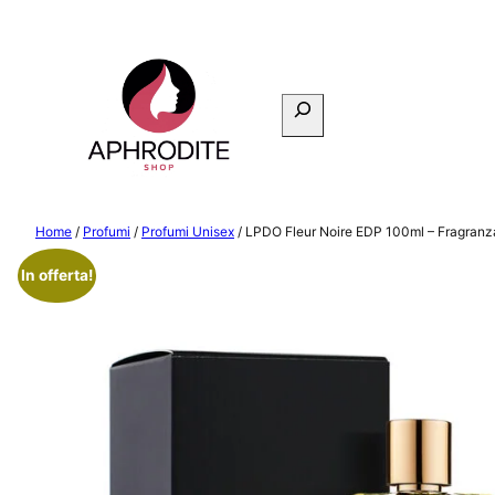
Vai
al
contenuto
Cerca
Home
/
Profumi
/
Profumi Unisex
/ LPDO Fleur Noire EDP 100ml – Fragranz
In offerta!