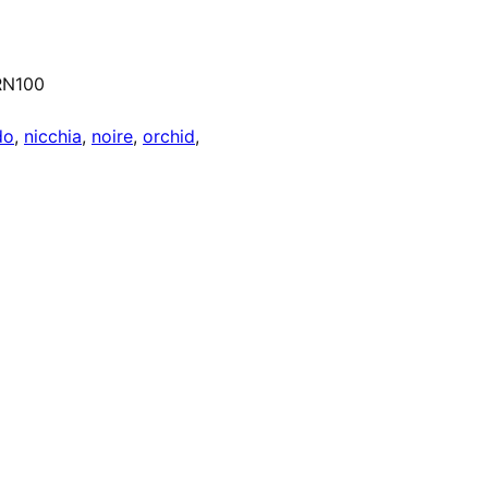
RN100
do
, 
nicchia
, 
noire
, 
orchid
, 