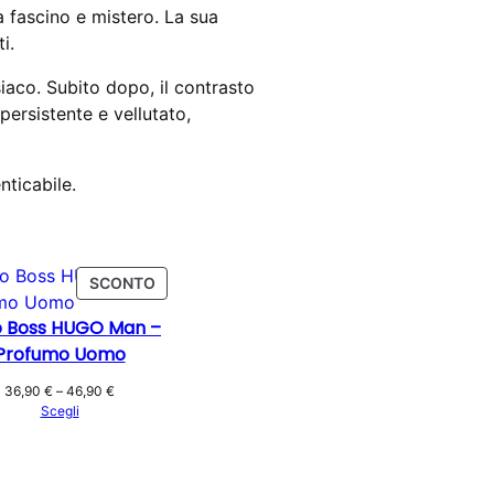
fascino e mistero. La sua
i.
iaco. Subito dopo, il contrasto
persistente e vellutato,
nticabile.
TO
PRODOTTO
SCONTO
IN
 Boss HUGO Man –
OFFERTA
Profumo Uomo
Fascia
36,90
€
–
46,90
€
di
Scegli
prezzo:
da
36,90 €
a