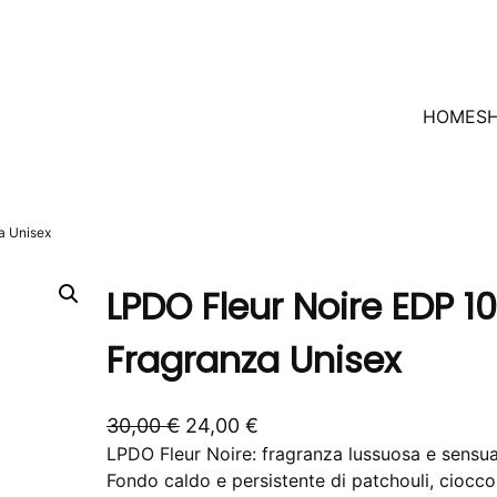
HOME
S
a Unisex
LPDO Fleur Noire EDP 1
Fragranza Unisex
I
I
30,00
€
24,00
€
LPDO Fleur Noire: fragranza lussuosa e sensua
l
l
Fondo caldo e persistente di patchouli, ciocco
p
p