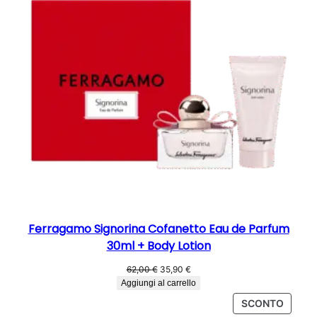
29,90 €
Ferragamo Signorina Cofanetto Eau de Parfum
30ml + Body Lotion
Il
Il
62,00
€
35,90
€
prezzo
prezzo
Aggiungi al carrello
originale
attuale
PROD
SCONTO
era:
è: