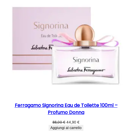
IN
62,00 €.
35,90 €.
OFFER
Ferragamo Signorina Eau de Toilette 100ml –
Profumo Donna
Il
Il
88,00
€
44,90
€
prezzo
prezzo
Aggiungi al carrello