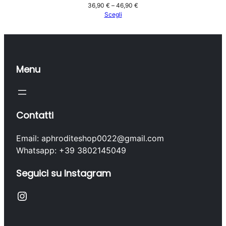
Fascia
36,90
€
–
46,90
€
di
Scegli
prezzo:
da
36,90 €
a
46,90 €
Menu
Contatti
Email: aphroditeshop0022@gmail.com
Whatsapp: +39 3802145049
Seguici su Instagram
Instagram