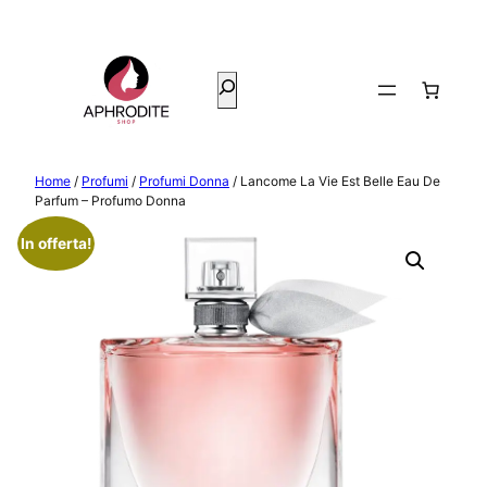
Vai
al
contenuto
Cerca
Home
/
Profumi
/
Profumi Donna
/ Lancome La Vie Est Belle Eau De
Parfum – Profumo Donna
In offerta!