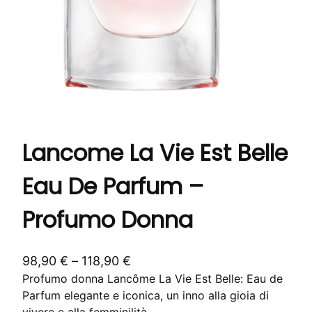
Lancome La Vie Est Belle
Eau De Parfum –
Profumo Donna
F
98,90
€
–
118,90
€
Profumo donna Lancôme La Vie Est Belle: Eau de
a
Parfum elegante e iconica, un inno alla gioia di
s