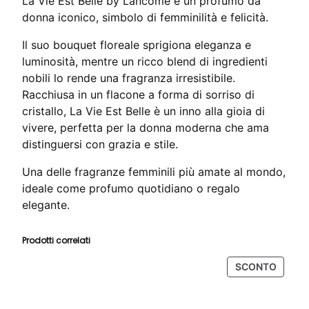
La Vie Est Belle by Lancôme è un profumo da
9
donna iconico, simbolo di femminilità e felicità.
0
Il suo bouquet floreale sprigiona eleganza e
luminosità, mentre un ricco blend di ingredienti
€
nobili lo rende una fragranza irresistibile.
a
Racchiusa in un flacone a forma di sorriso di
1
cristallo, La Vie Est Belle è un inno alla gioia di
1
vivere, perfetta per la donna moderna che ama
8
distinguersi con grazia e stile.
,
Una delle fragranze femminili più amate al mondo,
9
ideale come profumo quotidiano o regalo
0
elegante.
€
Prodotti correlati
PROD
SCONTO
IN
OFFER