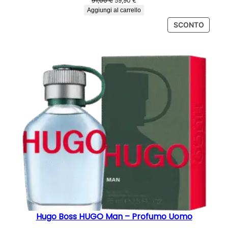
91,00
€
59,90
€
prezzo
prezzo
Aggiungi al carrello
originale
attuale
PROD
SCONTO
era:
è:
IN
91,00 €.
59,90 €.
OFFER
Hugo Boss HUGO Man – Profumo Uomo