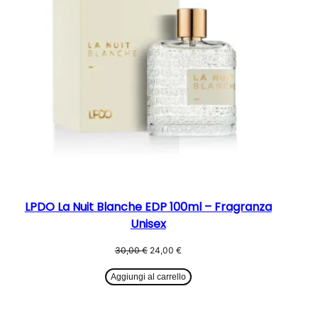
LPDO La Nuit Blanche EDP 100ml – Fragranza
Unisex
Il
Il
30,00
€
24,00
€
prezzo
prezzo
originale
attuale
Aggiungi al carrello
era:
è:
30,00 €.
24,00 €.