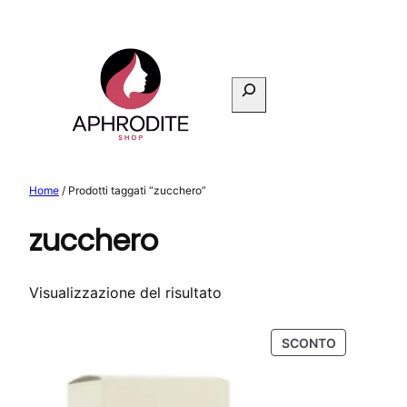
Vai
al
contenuto
Cerca
Home
/ Prodotti taggati “zucchero”
zucchero
Visualizzazione del risultato
PRODOTTO
SCONTO
IN
OFFERTA