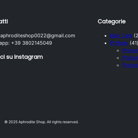
tti
Categorie
: aphroditeshop0022@gmail.com
Hair Care
app: +39 3802145049
Profumi
41
Profu
ci su Instagram
Profum
Profu
i
© 2025 Aphrodite Shop. All rights reserved.