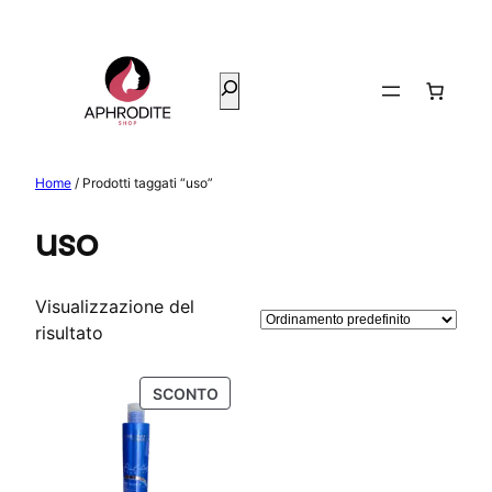
Vai
al
contenuto
Cerca
Home
/ Prodotti taggati “uso”
uso
Visualizzazione del
risultato
PRODOTTO
SCONTO
IN
OFFERTA