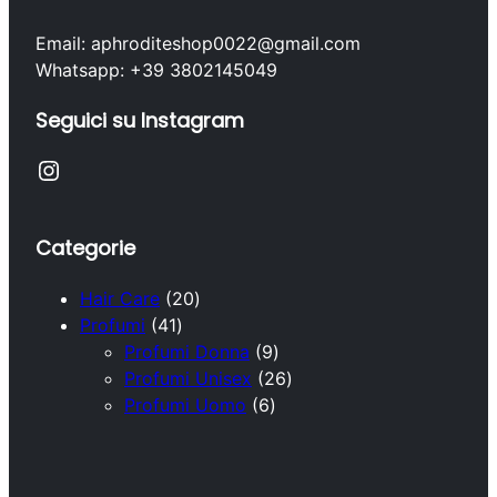
Email: aphroditeshop0022@gmail.com
Whatsapp: +39 3802145049
Seguici su Instagram
Instagram
Categorie
2
Hair Care
20
4
0
Profumi
41
1
p
9
Profumi Donna
9
p
r
p
2
Profumi Unisex
26
r
o
6
r
6
Profumi Uomo
6
o
d
p
o
p
d
o
r
d
r
o
t
o
o
o