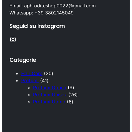
Email: aphroditeshop0022@gmail.com
Whatsapp: +39 3802145049
Seguici su Instagram
Instagram
Categorie
2
Hair Care
20
4
0
Profumi
41
1
p
9
Profumi Donna
9
p
r
p
2
Profumi Unisex
26
r
o
6
r
6
Profumi Uomo
6
o
d
p
o
p
d
o
r
d
r
o
t
o
o
o
t
t
d
t
d