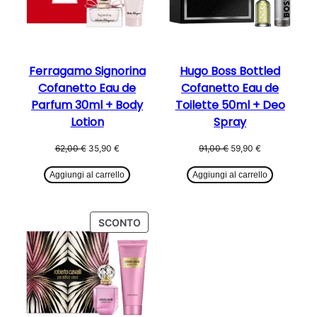
Ferragamo Signorina
Hugo Boss Bottled
Cofanetto Eau de
Cofanetto Eau de
Parfum 30ml + Body
Toilette 50ml + Deo
Lotion
Spray
Il
Il
Il
Il
62,00
€
35,90
€
91,00
€
59,90
€
prezzo
prezzo
prezzo
prezzo
originale
attuale
originale
attuale
Aggiungi al carrello
Aggiungi al carrello
era:
è:
era:
è:
62,00 €.
35,90 €.
91,00 €.
59,90 €.
PRODOTTO
SCONTO
IN
OFFERTA