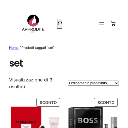
Vai
al
contenuto
Cerca
Home
/ Prodotti taggati “set”
set
Visualizzazione di 3
risultati
PRODOTTO
PROD
SCONTO
SCONTO
IN
IN
OFFERTA
OFFER