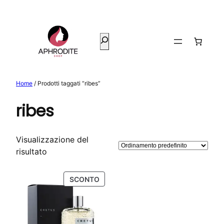
Vai
al
contenuto
Cerca
Home
/ Prodotti taggati “ribes”
ribes
Visualizzazione del
risultato
PRODOTTO
SCONTO
IN
OFFERTA