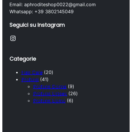
Email: aphroditeshop0022@gmail.com
Whatsapp: +39 3802145049
Seguici su Instagram
Instagram
Categorie
2
Hair Care
20
4
0
Profumi
41
1
p
9
Profumi Donna
9
p
r
p
2
Profumi Unisex
26
r
o
6
r
6
Profumi Uomo
6
o
d
p
o
p
d
o
r
d
r
o
t
o
o
o
t
t
d
t
d