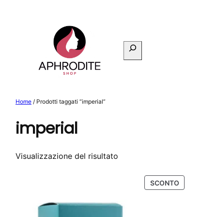
Vai
al
contenuto
Cerca
Home
/ Prodotti taggati “imperial”
imperial
Visualizzazione del risultato
PRODOTTO
SCONTO
IN
OFFERTA