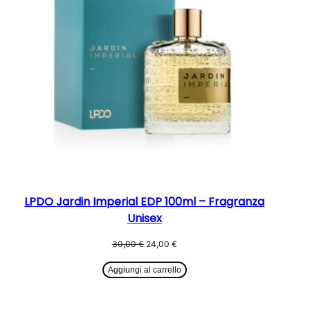
LPDO Jardin Imperial EDP 100ml – Fragranza
Unisex
Il
Il
30,00
€
24,00
€
prezzo
prezzo
originale
attuale
Aggiungi al carrello
era:
è:
30,00 €.
24,00 €.