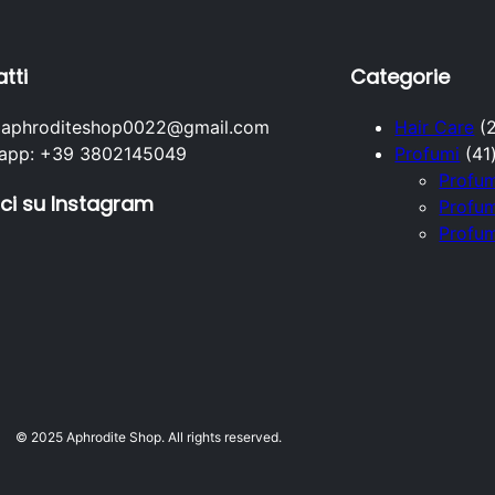
tti
Categorie
: aphroditeshop0022@gmail.com
Hair Care
app: +39 3802145049
Profumi
41
Profu
ci su Instagram
Profum
Profu
i
© 2025 Aphrodite Shop. All rights reserved.