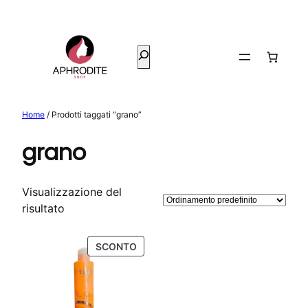
Vai
al
contenuto
Cerca
Home
/ Prodotti taggati “grano”
grano
Visualizzazione del
risultato
PRODOTTO
SCONTO
IN
OFFERTA