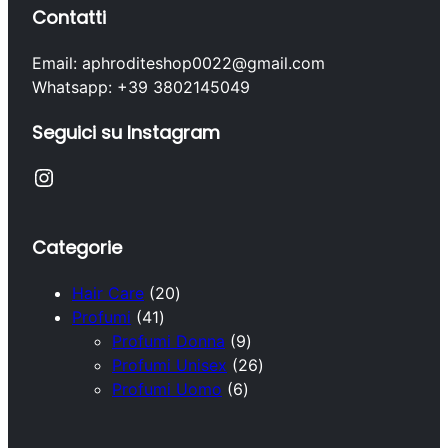
Contatti
Email: aphroditeshop0022@gmail.com
Whatsapp: +39 3802145049
Seguici su Instagram
Instagram
Categorie
2
Hair Care
20
4
0
Profumi
41
1
p
9
Profumi Donna
9
p
r
p
2
Profumi Unisex
26
r
o
6
r
6
Profumi Uomo
6
o
d
p
o
p
d
o
r
d
r