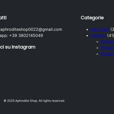
tti
Categorie
: aphroditeshop0022@gmail.com
Hair Care
app: +39 3802145049
Profumi
41
Profu
ci su Instagram
Profum
Profu
i
© 2025 Aphrodite Shop. All rights reserved.