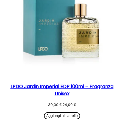
LPDO Jardin Imperial EDP 100ml – Fragranza
Unisex
Il
Il
30,00
€
24,00
€
prezzo
prezzo
originale
attuale
Aggiungi al carrello
era:
è:
30,00 €.
24,00 €.