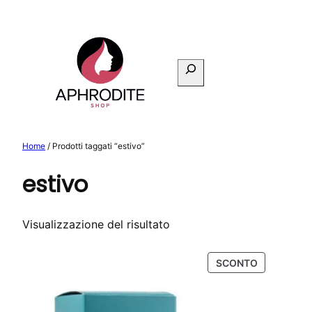
Vai
al
contenuto
Cerca
Home
/ Prodotti taggati “estivo”
estivo
Visualizzazione del risultato
PRODOTTO
SCONTO
IN
OFFERTA