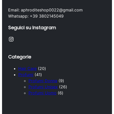
Email: aphroditeshop0022@gmail.com
Whatsapp: +39 3802145049
Seguici su Instagram
Instagram
Categorie
2
Hair Care
20
4
0
Profumi
41
1
p
9
Profumi Donna
9
p
r
p
2
Profumi Unisex
26
r
o
6
r
6
Profumi Uomo
6
o
d
p
o
p
d
o
r
d
r
o
t
o
o
o