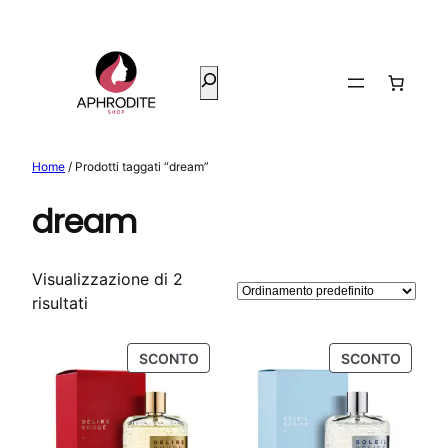
Vai
al
contenuto
Cerca
Home
/ Prodotti taggati “dream”
dream
Visualizzazione di 2
risultati
PRODOTTO
PROD
SCONTO
SCONTO
IN
IN
OFFERTA
OFFER