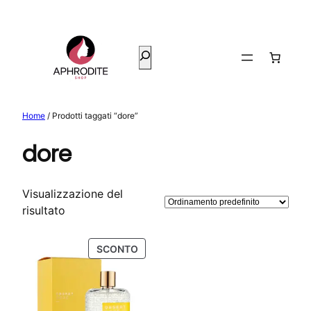
Vai
al
contenuto
Cerca
Home
/ Prodotti taggati “dore”
dore
Visualizzazione del
risultato
PRODOTTO
SCONTO
IN
OFFERTA