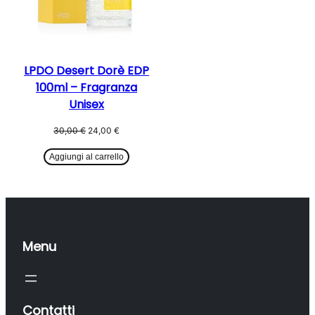
LPDO Desert Dorè EDP
100ml – Fragranza
Unisex
Il
Il
30,00
€
24,00
€
prezzo
prezzo
originale
attuale
Aggiungi al carrello
era:
è:
30,00 €.
24,00 €.
Menu
Contatti