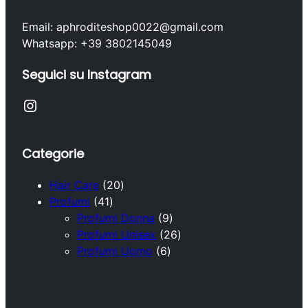
Email: aphroditeshop0022@gmail.com
Whatsapp: +39 3802145049
Seguici su Instagram
Instagram
Categorie
2
Hair Care
20
4
0
Profumi
41
1
p
9
Profumi Donna
9
p
r
p
2
Profumi Unisex
26
r
o
6
r
6
Profumi Uomo
6
o
d
p
o
p
d
o
r
d
r
o
t
o
o
o