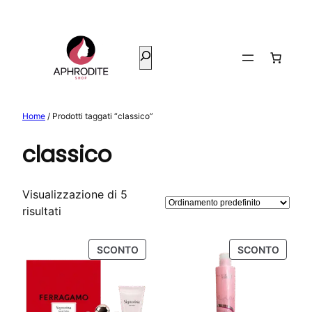
Vai
al
contenuto
Cerca
Home
/ Prodotti taggati “classico”
classico
Visualizzazione di 5
risultati
PRODOTTO
PROD
SCONTO
SCONTO
IN
IN
OFFERTA
OFFER