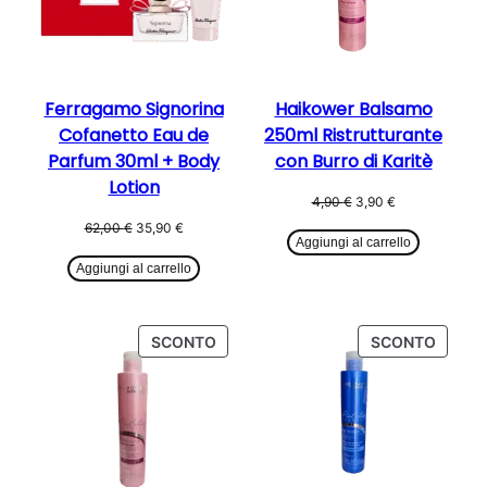
Ferragamo Signorina
Haikower Balsamo
Cofanetto Eau de
250ml Ristrutturante
Parfum 30ml + Body
con Burro di Karitè
Lotion
Il
Il
4,90
€
3,90
€
prezzo
prezzo
Il
Il
62,00
€
35,90
€
originale
attuale
Aggiungi al carrello
prezzo
prezzo
era:
è:
originale
attuale
Aggiungi al carrello
4,90 €.
3,90 €.
era:
è:
62,00 €.
35,90 €.
PRODOTTO
PROD
SCONTO
SCONTO
IN
IN
OFFERTA
OFFER