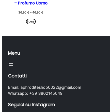
– Profumo Uomo
Fascia
36,90
€
–
46,90
€
di
prezzo:
Scegli
da
36,90 €
a
46,90 €
Menu
Contatti
Email: aphroditeshop0022@gmail.com
Whatsapp: +39 3802145049
Seguici su Instagram