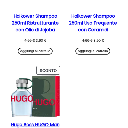
Haikower Shampoo
Haikower Shampoo
250ml Ristrutturante
250ml Uso Frequente
con Olio di Jojoba
con Ceramidi
Il
Il
Il
Il
4,90
€
3,90
€
4,90
€
3,90
€
prezzo
prezzo
prezzo
prezzo
originale
attuale
originale
attuale
Aggiungi al carrello
Aggiungi al carrello
era:
è:
era:
è:
4,90 €.
3,90 €.
4,90 €.
3,90 €.
PRODOTTO
SCONTO
IN
OFFERTA
Hugo Boss HUGO Man