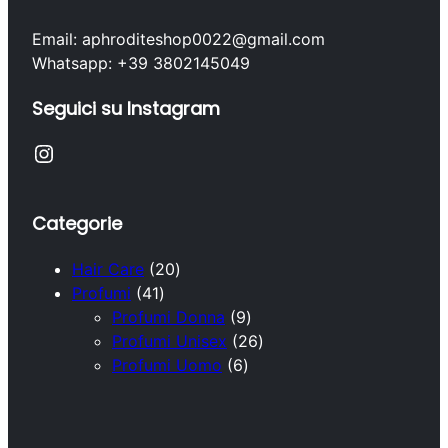
Email: aphroditeshop0022@gmail.com
Whatsapp: +39 3802145049
Seguici su Instagram
Instagram
Categorie
2
Hair Care
20
4
0
Profumi
41
1
p
9
Profumi Donna
9
p
r
p
2
Profumi Unisex
26
r
o
6
r
6
Profumi Uomo
6
o
d
p
o
p
d
o
r
d
r
o
t
o
o
o