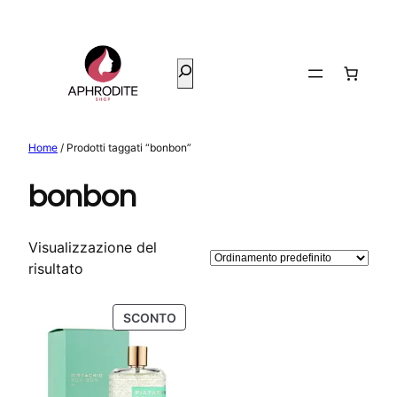
Vai
al
contenuto
Cerca
Home
/ Prodotti taggati “bonbon”
bonbon
Visualizzazione del
risultato
PRODOTTO
SCONTO
IN
OFFERTA