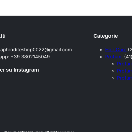
tti
Categorie
: aphroditeshop0022@gmail.com
Hair Care
app: +39 3802145049
Profumi
41
Profu
ci su Instagram
Profum
Profu
i