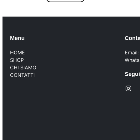
era:
è:
30,00 €.
24,00 €.
Menu
Conta
HOME
Email
SHOP
Whats
CHI SIAMO
Segui
CONTATTI
Instagram