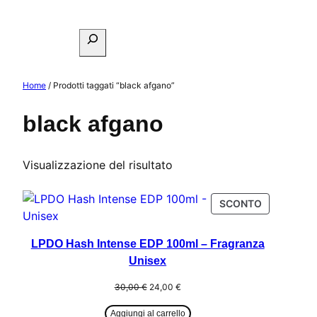
Vai
al
Cerca
contenuto
Home
/ Prodotti taggati “black afgano”
black afgano
Visualizzazione del risultato
PRODOTTO
SCONTO
IN
OFFERTA
LPDO Hash Intense EDP 100ml – Fragranza
Unisex
Il
Il
30,00
€
24,00
€
prezzo
prezzo
originale
attuale
Aggiungi al carrello