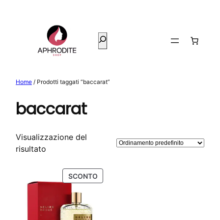
Vai
al
contenuto
Cerca
Home
/ Prodotti taggati “baccarat”
baccarat
Visualizzazione del
risultato
PRODOTTO
SCONTO
IN
OFFERTA