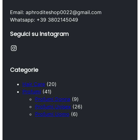
Email: aphroditeshop0022@gmail.com
Whatsapp: +39 3802145049
Seguici su Instagram
Instagram
Categorie
2
Hair Care
20
4
0
Profumi
41
1
p
9
Profumi Donna
9
p
r
p
2
Profumi Unisex
26
r
o
6
r
6
Profumi Uomo
6
o
d
p
o
p
d
o
r
d
r
o
t
o
o
o