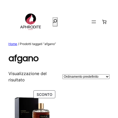
Vai
al
contenuto
Cerca
Home
/ Prodotti taggati “afgano”
afgano
Visualizzazione del
risultato
PRODOTTO
SCONTO
IN
OFFERTA