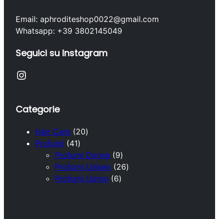
Email: aphroditeshop0022@gmail.com
Whatsapp: +39 3802145049
Seguici su Instagram
Instagram
Categorie
2
Hair Care
20
4
0
Profumi
41
1
p
9
Profumi Donna
9
p
r
p
2
Profumi Unisex
26
r
o
6
r
6
Profumi Uomo
6
o
d
p
o
p
d
o
r
d
r
o
t
o
o
o